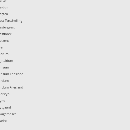
arten
Weidum
ergea
st Terschelling
estergeest
Westhoek
etzens
ier
Wierum
Wijnaldum
Winsum
insum Friesland
Wirdum
irdum Friesland
jelsryp
Wyns
ytgaard
Zwagerbosch
weins