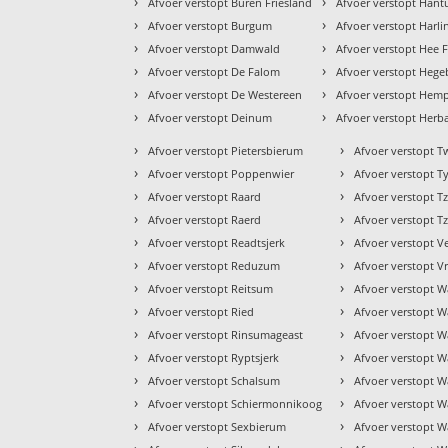
›
›
Afvoer verstopt Buren Friesland
Afvoer verstopt Han
›
›
Afvoer verstopt Burgum
Afvoer verstopt Harl
›
›
Afvoer verstopt Damwald
Afvoer verstopt Hee F
›
›
Afvoer verstopt De Falom
Afvoer verstopt Heg
›
›
Afvoer verstopt De Westereen
Afvoer verstopt Hem
›
›
Afvoer verstopt Deinum
Afvoer verstopt Herb
›
›
Afvoer verstopt Pietersbierum
Afvoer verstopt T
›
›
Afvoer verstopt Poppenwier
Afvoer verstopt Ty
›
›
Afvoer verstopt Raard
Afvoer verstopt 
›
›
Afvoer verstopt Raerd
Afvoer verstopt
›
›
Afvoer verstopt Readtsjerk
Afvoer verstopt V
›
›
Afvoer verstopt Reduzum
Afvoer verstopt 
›
›
Afvoer verstopt Reitsum
Afvoer verstopt 
›
›
Afvoer verstopt Ried
Afvoer verstopt W
›
›
Afvoer verstopt Rinsumageast
Afvoer verstopt 
›
›
Afvoer verstopt Ryptsjerk
Afvoer verstopt 
›
›
Afvoer verstopt Schalsum
Afvoer verstopt W
›
›
Afvoer verstopt Schiermonnikoog
Afvoer verstopt 
›
›
Afvoer verstopt Sexbierum
Afvoer verstopt W