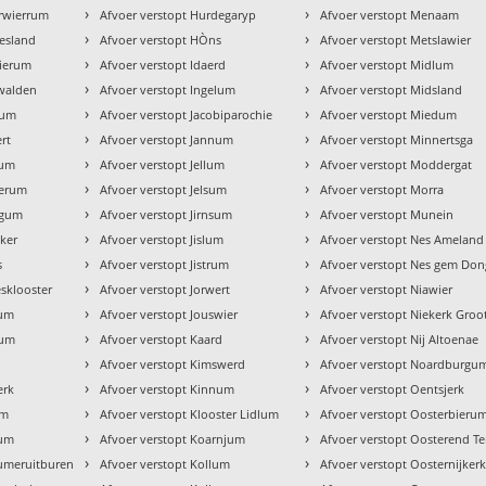
›
›
erwierrum
Afvoer verstopt Hurdegaryp
Afvoer verstopt Menaam
›
›
iesland
Afvoer verstopt HÒns
Afvoer verstopt Metslawier
›
›
wierum
Afvoer verstopt Idaerd
Afvoer verstopt Midlum
›
›
nwalden
Afvoer verstopt Ingelum
Afvoer verstopt Midsland
›
›
sum
Afvoer verstopt Jacobiparochie
Afvoer verstopt Miedum
›
›
rt
Afvoer verstopt Jannum
Afvoer verstopt Minnertsga
›
›
gum
Afvoer verstopt Jellum
Afvoer verstopt Moddergat
›
›
merum
Afvoer verstopt Jelsum
Afvoer verstopt Morra
›
›
dgum
Afvoer verstopt Jirnsum
Afvoer verstopt Munein
›
›
eker
Afvoer verstopt Jislum
Afvoer verstopt Nes Ameland
›
›
s
Afvoer verstopt Jistrum
Afvoer verstopt Nes gem Don
›
›
esklooster
Afvoer verstopt Jorwert
Afvoer verstopt Niawier
›
›
num
Afvoer verstopt Jouswier
Afvoer verstopt Niekerk Groo
›
›
tum
Afvoer verstopt Kaard
Afvoer verstopt Nij Altoenae
›
›
Afvoer verstopt Kimswerd
Afvoer verstopt Noardburgu
›
›
erk
Afvoer verstopt Kinnum
Afvoer verstopt Oentsjerk
›
›
um
Afvoer verstopt Klooster Lidlum
Afvoer verstopt Oosterbieru
›
›
tum
Afvoer verstopt Koarnjum
Afvoer verstopt Oosterend Te
›
›
tumeruitburen
Afvoer verstopt Kollum
Afvoer verstopt Oosternijker