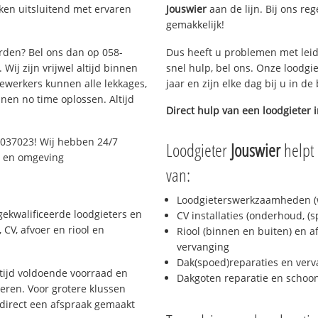
ken uitsluitend met ervaren
Jouswier
aan de lijn. Bij ons reg
gemakkelijk!
arden? Bel ons dan op 058-
Dus heeft u problemen met leid
Wij zijn vrijwel altijd binnen
snel hulp, bel ons. Onze loodgi
ewerkers kunnen alle lekkages,
jaar en zijn elke dag bij u in d
en no time oplossen. Altijd
Direct hulp van een loodgieter 
2037023! Wij hebben 24/7
Loodgieter
Jouswier
helpt 
n en omgeving
van:
Loodgieterswerkzaamheden (w
ekwalificeerde loodgieters en
CV installaties (onderhoud, (
CV, afvoer en riool en
Riool (binnen en buiten) en a
vervanging
Dak(spoed)reparaties en verv
ijd voldoende voorraad en
Dakgoten reparatie en scho
ren. Voor grotere klussen
 direct een afspraak gemaakt