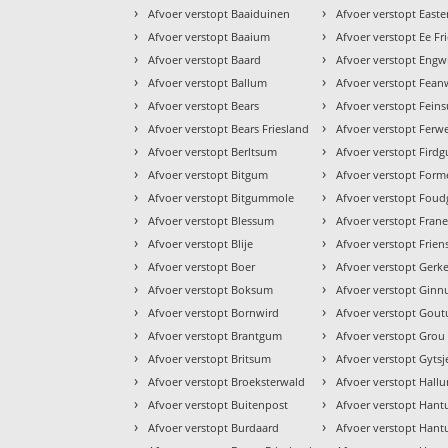
›
›
Afvoer verstopt Baaiduinen
Afvoer verstopt East
›
›
Afvoer verstopt Baaium
Afvoer verstopt Ee Fr
›
›
Afvoer verstopt Baard
Afvoer verstopt Eng
›
›
Afvoer verstopt Ballum
Afvoer verstopt Fea
›
›
Afvoer verstopt Bears
Afvoer verstopt Fein
›
›
Afvoer verstopt Bears Friesland
Afvoer verstopt Ferwe
›
›
Afvoer verstopt Berltsum
Afvoer verstopt Fird
›
›
Afvoer verstopt Bitgum
Afvoer verstopt For
›
›
Afvoer verstopt Bitgummole
Afvoer verstopt Fou
›
›
Afvoer verstopt Blessum
Afvoer verstopt Fran
›
›
Afvoer verstopt Blije
Afvoer verstopt Frien
›
›
Afvoer verstopt Boer
Afvoer verstopt Gerk
›
›
Afvoer verstopt Boksum
Afvoer verstopt Gin
›
›
Afvoer verstopt Bornwird
Afvoer verstopt Gou
›
›
Afvoer verstopt Brantgum
Afvoer verstopt Grou
›
›
Afvoer verstopt Britsum
Afvoer verstopt Gytsj
›
›
Afvoer verstopt Broeksterwald
Afvoer verstopt Hall
›
›
Afvoer verstopt Buitenpost
Afvoer verstopt Han
›
›
Afvoer verstopt Burdaard
Afvoer verstopt Han