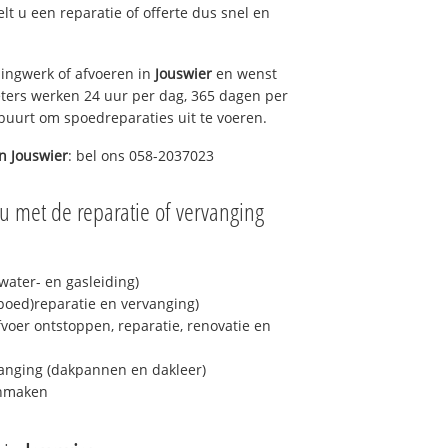
elt u een reparatie of offerte dus snel en
ingwerk of afvoeren in
Jouswier
en wenst
eters werken 24 uur per dag, 365 dagen per
e buurt om spoedreparaties uit te voeren.
in
Jouswier
: bel ons 058-2037023
u met de reparatie of vervanging
ater- en gasleiding)
spoed)reparatie en vervanging)
fvoer ontstoppen, reparatie, renovatie en
anging (dakpannen en dakleer)
onmaken