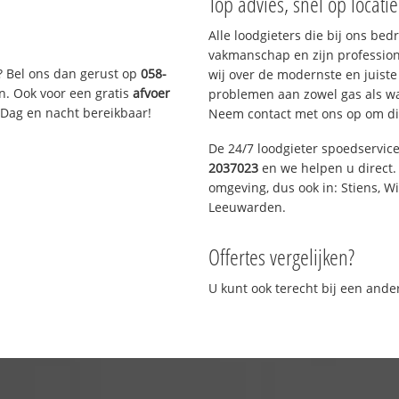
Top advies, snel op locati
Alle loodgieters die bij ons be
vakmanschap en zijn profession
? Bel ons dan gerust op
058-
wij over de modernste en juist
n. Ook voor een gratis
afvoer
problemen aan zowel gas als wat
 Dag en nacht bereikbaar!
Neem contact met ons op om di
De 24/7 loodgieter spoedservic
2037023
en we helpen u direct. 
omgeving, dus ook in: Stiens, W
Leeuwarden.
Offertes vergelijken?
U kunt ook terecht bij een and