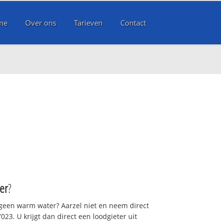
me
Over ons
Tarieven
Contact
er
?
 geen warm water? Aarzel niet en neem direct
23. U krijgt dan direct een loodgieter uit