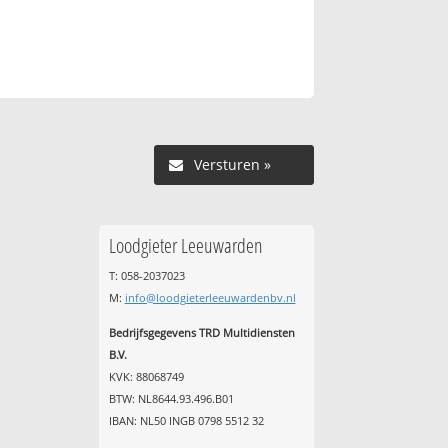
Versturen »
Loodgieter Leeuwarden
T: 058-2037023
M:
info@loodgieterleeuwardenbv.nl
Bedrijfsgegevens TRD Multidiensten
B.V.
KVK: 88068749
BTW: NL8644.93.496.B01
IBAN: NL50 INGB 0798 5512 32