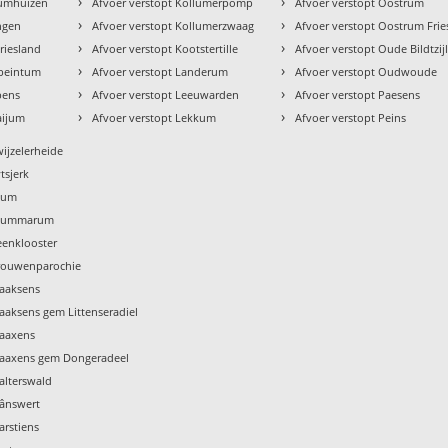
›
›
tumhuizen
Afvoer verstopt Kollumerpomp
Afvoer verstopt Oostrum
›
›
ingen
Afvoer verstopt Kollumerzwaag
Afvoer verstopt Oostrum Frie
›
›
riesland
Afvoer verstopt Kootstertille
Afvoer verstopt Oude Bildtzij
›
›
ebeintum
Afvoer verstopt Landerum
Afvoer verstopt Oudwoude
›
›
pens
Afvoer verstopt Leeuwarden
Afvoer verstopt Paesens
›
›
aijum
Afvoer verstopt Lekkum
Afvoer verstopt Peins
wijzelerheide
tsjerk
Tzum
 Tzummarum
eenklooster
Vrouwenparochie
Waaksens
aaksens gem Littenseradiel
Waaxens
Waaxens gem Dongeradeel
alterswald
Wânswert
arstiens