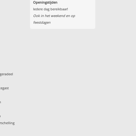
Openingstijden
Iedere dag bereikbaar!
Ook in het weekend en op
feestdagen
geradeel
tegast
m
m
rschelling
k