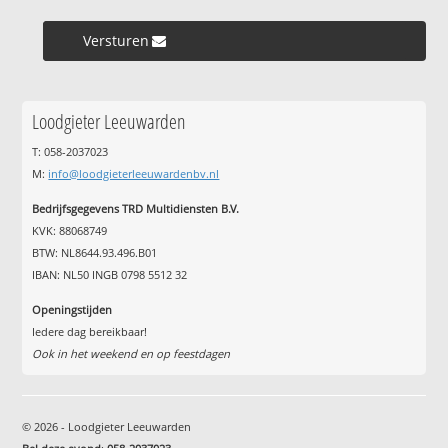
Versturen »
Loodgieter Leeuwarden
T: 058-2037023
M:
info@loodgieterleeuwardenbv.nl
Bedrijfsgegevens TRD Multidiensten B.V.
KVK: 88068749
BTW: NL8644.93.496.B01
IBAN: NL50 INGB 0798 5512 32
Openingstijden
Iedere dag bereikbaar!
Ook in het weekend en op feestdagen
© 2026 - Loodgieter Leeuwarden