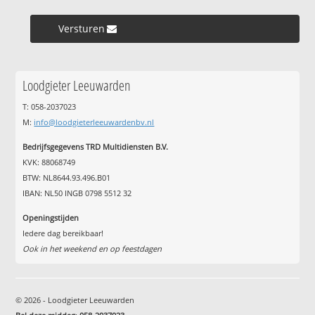
Versturen »
Loodgieter Leeuwarden
T: 058-2037023
M:
info@loodgieterleeuwardenbv.nl
Bedrijfsgegevens TRD Multidiensten B.V.
KVK: 88068749
BTW: NL8644.93.496.B01
IBAN: NL50 INGB 0798 5512 32
Openingstijden
Iedere dag bereikbaar!
Ook in het weekend en op feestdagen
© 2026 - Loodgieter Leeuwarden