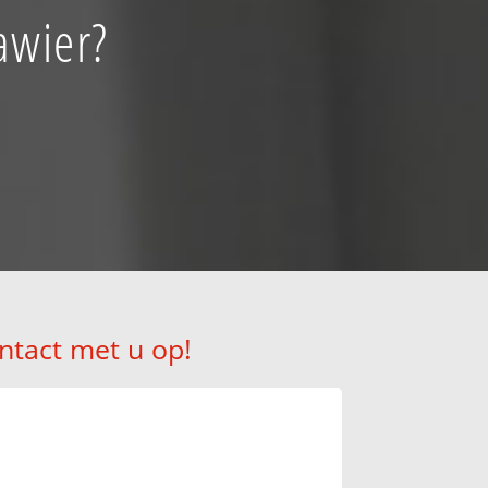
awier?
ntact met u op!