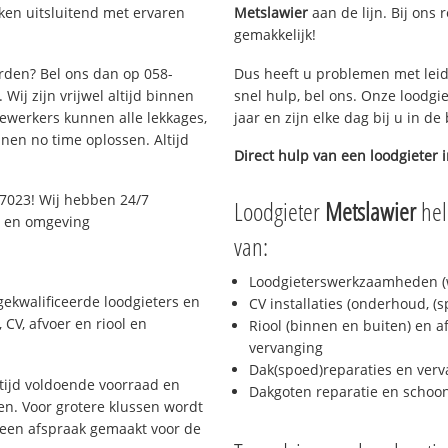
ken uitsluitend met ervaren
Metslawier
aan de lijn. Bij ons 
gemakkelijk!
arden? Bel ons dan op 058-
Dus heeft u problemen met leid
Wij zijn vrijwel altijd binnen
snel hulp, bel ons. Onze loodgi
ewerkers kunnen alle lekkages,
jaar en zijn elke dag bij u in d
en no time oplossen. Altijd
Direct hulp van een loodgieter 
7023! Wij hebben 24/7
Loodgieter
Metslawier
hel
n en omgeving
van:
Loodgieterswerkzaamheden (w
ekwalificeerde loodgieters en
CV installaties (onderhoud, (
CV, afvoer en riool en
Riool (binnen en buiten) en a
vervanging
Dak(spoed)reparaties en verv
ijd voldoende voorraad en
Dakgoten reparatie en scho
n. Voor grotere klussen wordt
 een afspraak gemaakt voor de