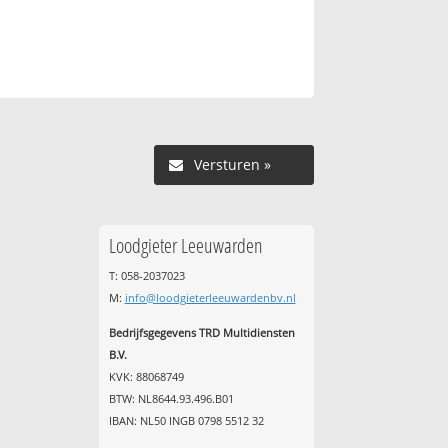
Versturen »
Loodgieter Leeuwarden
T: 058-2037023
M:
info@loodgieterleeuwardenbv.nl
Bedrijfsgegevens TRD Multidiensten
B.V.
KVK: 88068749
BTW: NL8644.93.496.B01
IBAN: NL50 INGB 0798 5512 32