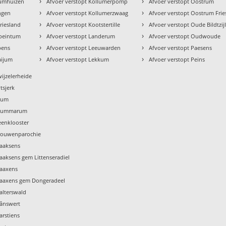
›
›
tumhuizen
Afvoer verstopt Kollumerpomp
Afvoer verstopt Oostrum
›
›
ingen
Afvoer verstopt Kollumerzwaag
Afvoer verstopt Oostrum Frie
›
›
riesland
Afvoer verstopt Kootstertille
Afvoer verstopt Oude Bildtzij
›
›
ebeintum
Afvoer verstopt Landerum
Afvoer verstopt Oudwoude
›
›
pens
Afvoer verstopt Leeuwarden
Afvoer verstopt Paesens
›
›
aijum
Afvoer verstopt Lekkum
Afvoer verstopt Peins
wijzelerheide
tsjerk
Tzum
 Tzummarum
eenklooster
Vrouwenparochie
Waaksens
aaksens gem Littenseradiel
Waaxens
Waaxens gem Dongeradeel
alterswald
Wânswert
arstiens