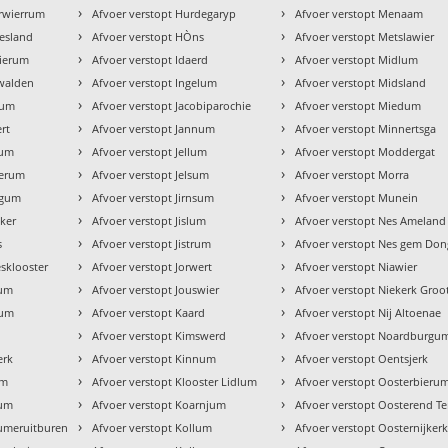
›
›
erwierrum
Afvoer verstopt Hurdegaryp
Afvoer verstopt Menaam
›
›
iesland
Afvoer verstopt HÒns
Afvoer verstopt Metslawier
›
›
wierum
Afvoer verstopt Idaerd
Afvoer verstopt Midlum
›
›
nwalden
Afvoer verstopt Ingelum
Afvoer verstopt Midsland
›
›
sum
Afvoer verstopt Jacobiparochie
Afvoer verstopt Miedum
›
›
rt
Afvoer verstopt Jannum
Afvoer verstopt Minnertsga
›
›
gum
Afvoer verstopt Jellum
Afvoer verstopt Moddergat
›
›
merum
Afvoer verstopt Jelsum
Afvoer verstopt Morra
›
›
dgum
Afvoer verstopt Jirnsum
Afvoer verstopt Munein
›
›
eker
Afvoer verstopt Jislum
Afvoer verstopt Nes Ameland
›
›
s
Afvoer verstopt Jistrum
Afvoer verstopt Nes gem Don
›
›
esklooster
Afvoer verstopt Jorwert
Afvoer verstopt Niawier
›
›
num
Afvoer verstopt Jouswier
Afvoer verstopt Niekerk Groo
›
›
tum
Afvoer verstopt Kaard
Afvoer verstopt Nij Altoenae
›
›
Afvoer verstopt Kimswerd
Afvoer verstopt Noardburgu
›
›
erk
Afvoer verstopt Kinnum
Afvoer verstopt Oentsjerk
›
›
um
Afvoer verstopt Klooster Lidlum
Afvoer verstopt Oosterbieru
›
›
tum
Afvoer verstopt Koarnjum
Afvoer verstopt Oosterend Te
›
›
tumeruitburen
Afvoer verstopt Kollum
Afvoer verstopt Oosternijker