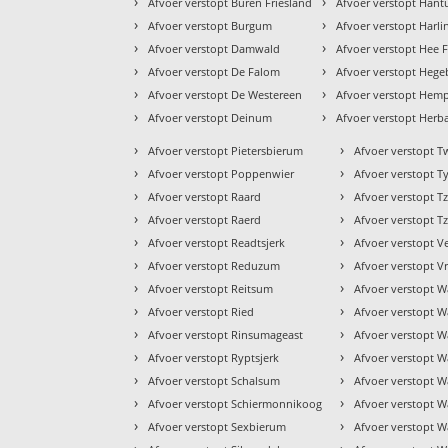
›
›
Afvoer verstopt Buren Friesland
Afvoer verstopt Han
›
›
Afvoer verstopt Burgum
Afvoer verstopt Harl
›
›
Afvoer verstopt Damwald
Afvoer verstopt Hee F
›
›
Afvoer verstopt De Falom
Afvoer verstopt Heg
›
›
Afvoer verstopt De Westereen
Afvoer verstopt Hem
›
›
Afvoer verstopt Deinum
Afvoer verstopt Herb
›
›
Afvoer verstopt Pietersbierum
Afvoer verstopt T
›
›
Afvoer verstopt Poppenwier
Afvoer verstopt Ty
›
›
Afvoer verstopt Raard
Afvoer verstopt 
›
›
Afvoer verstopt Raerd
Afvoer verstopt
›
›
Afvoer verstopt Readtsjerk
Afvoer verstopt V
›
›
Afvoer verstopt Reduzum
Afvoer verstopt 
›
›
Afvoer verstopt Reitsum
Afvoer verstopt 
›
›
Afvoer verstopt Ried
Afvoer verstopt W
›
›
Afvoer verstopt Rinsumageast
Afvoer verstopt 
›
›
Afvoer verstopt Ryptsjerk
Afvoer verstopt 
›
›
Afvoer verstopt Schalsum
Afvoer verstopt W
›
›
Afvoer verstopt Schiermonnikoog
Afvoer verstopt 
›
›
Afvoer verstopt Sexbierum
Afvoer verstopt W