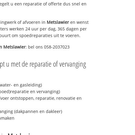
regelt u een reparatie of offerte dus snel en
ingwerk of afvoeren in
Metslawier
en wenst
eters werken 24 uur per dag, 365 dagen per
e buurt om spoedreparaties uit te voeren.
in
Metslawier
: bel ons 058-2037023
pt u met de reparatie of vervanging
ater- en gasleiding)
spoed)reparatie en vervanging)
fvoer ontstoppen, reparatie, renovatie en
anging (dakpannen en dakleer)
onmaken