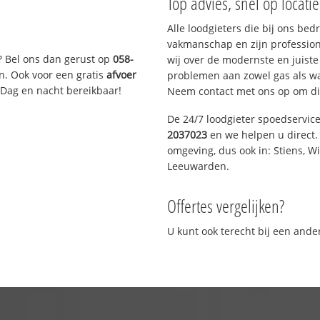
Top advies, snel op locati
Alle loodgieters die bij ons be
vakmanschap en zijn profession
? Bel ons dan gerust op
058-
wij over de modernste en juist
n. Ook voor een gratis
afvoer
problemen aan zowel gas als wat
 Dag en nacht bereikbaar!
Neem contact met ons op om di
De 24/7 loodgieter spoedservic
2037023
en we helpen u direct. 
omgeving, dus ook in: Stiens, W
Leeuwarden.
Offertes vergelijken?
U kunt ook terecht bij een and