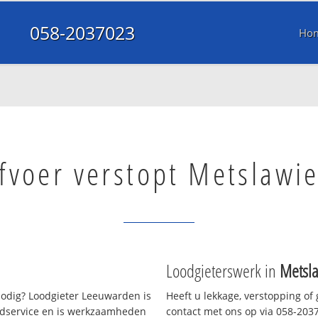
058-2037023
Ho
fvoer verstopt Metslawie
Loodgieterswerk in
Metsl
odig? Loodgieter Leeuwarden is
Heeft u lekkage, verstopping of
oedservice en is werkzaamheden
contact met ons op via 058-20370