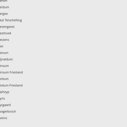
arten
Weidum
ergea
st Terschelling
estergeest
Westhoek
etzens
ier
Wierum
Wijnaldum
Winsum
insum Friesland
Wirdum
irdum Friesland
jelsryp
Wyns
ytgaard
Zwagerbosch
weins