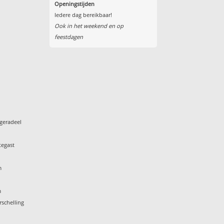
Openingstijden
Iedere dag bereikbaar!
Ook in het weekend en op
feestdagen
geradeel
tegast
m
m
rschelling
k