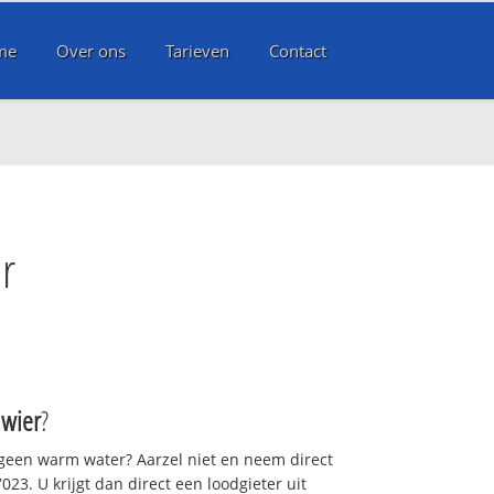
me
Over ons
Tarieven
Contact
r
awier
?
 geen warm water? Aarzel niet en neem direct
23. U krijgt dan direct een loodgieter uit