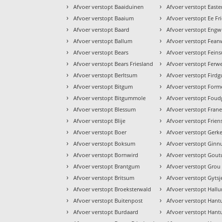
›
›
Afvoer verstopt Baaiduinen
Afvoer verstopt East
›
›
Afvoer verstopt Baaium
Afvoer verstopt Ee Fr
›
›
Afvoer verstopt Baard
Afvoer verstopt Eng
›
›
Afvoer verstopt Ballum
Afvoer verstopt Fea
›
›
Afvoer verstopt Bears
Afvoer verstopt Fein
›
›
Afvoer verstopt Bears Friesland
Afvoer verstopt Ferwe
›
›
Afvoer verstopt Berltsum
Afvoer verstopt Fird
›
›
Afvoer verstopt Bitgum
Afvoer verstopt For
›
›
Afvoer verstopt Bitgummole
Afvoer verstopt Fou
›
›
Afvoer verstopt Blessum
Afvoer verstopt Fran
›
›
Afvoer verstopt Blije
Afvoer verstopt Frien
›
›
Afvoer verstopt Boer
Afvoer verstopt Gerk
›
›
Afvoer verstopt Boksum
Afvoer verstopt Gin
›
›
Afvoer verstopt Bornwird
Afvoer verstopt Gou
›
›
Afvoer verstopt Brantgum
Afvoer verstopt Grou
›
›
Afvoer verstopt Britsum
Afvoer verstopt Gytsj
›
›
Afvoer verstopt Broeksterwald
Afvoer verstopt Hall
›
›
Afvoer verstopt Buitenpost
Afvoer verstopt Han
›
›
Afvoer verstopt Burdaard
Afvoer verstopt Han