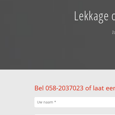
Lekkage o
Z
Bel 058-2037023 of laat ee