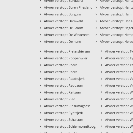
›
›
Afvoer verstopt Burdaard
Afvoer verstopt Han
›
›
Afvoer verstopt Buren Friesland
Afvoer verstopt Han
›
›
Afvoer verstopt Burgum
Afvoer verstopt Harl
›
›
Afvoer verstopt Damwald
Afvoer verstopt Hee F
›
›
Afvoer verstopt De Falom
Afvoer verstopt Heg
›
›
Afvoer verstopt De Westereen
Afvoer verstopt Hem
›
›
Afvoer verstopt Deinum
Afvoer verstopt Herb
›
›
Afvoer verstopt Pietersbierum
Afvoer verstopt T
›
›
Afvoer verstopt Poppenwier
Afvoer verstopt Ty
›
›
Afvoer verstopt Raard
Afvoer verstopt 
›
›
Afvoer verstopt Raerd
Afvoer verstopt
›
›
Afvoer verstopt Readtsjerk
Afvoer verstopt V
›
›
Afvoer verstopt Reduzum
Afvoer verstopt 
›
›
Afvoer verstopt Reitsum
Afvoer verstopt 
›
›
Afvoer verstopt Ried
Afvoer verstopt W
›
›
Afvoer verstopt Rinsumageast
Afvoer verstopt 
›
›
Afvoer verstopt Ryptsjerk
Afvoer verstopt 
›
›
Afvoer verstopt Schalsum
Afvoer verstopt W
›
›
Afvoer verstopt Schiermonnikoog
Afvoer verstopt 
›
›