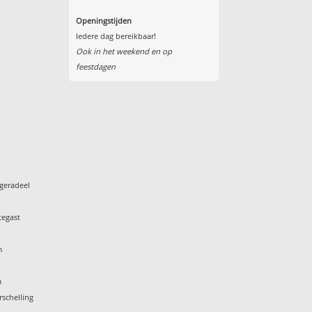
Openingstijden
Iedere dag bereikbaar!
Ook in het weekend en op
feestdagen
geradeel
tegast
m
m
rschelling