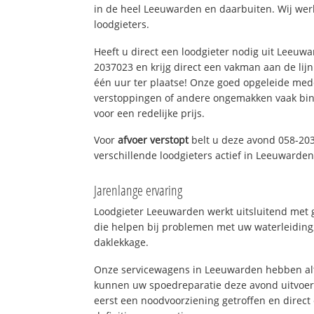
in de heel Leeuwarden en daarbuiten. Wij wer
loodgieters.
Heeft u direct een loodgieter nodig uit Leeuw
2037023 en krijg direct een vakman aan de lijn. 
één uur ter plaatse! Onze goed opgeleide med
verstoppingen of andere ongemakken vaak binn
voor een redelijke prijs.
Voor
afvoer verstopt
belt u deze avond 058-20
verschillende loodgieters actief in Leeuwarde
Jarenlange ervaring
Loodgieter Leeuwarden werkt uitsluitend met g
die helpen bij problemen met uw waterleiding, 
daklekkage.
Onze servicewagens in Leeuwarden hebben alt
kunnen uw spoedreparatie deze avond uitvoere
eerst een noodvoorziening getroffen en direct