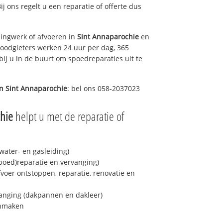
Bij ons regelt u een reparatie of offerte dus
ingwerk of afvoeren in
Sint Annaparochie
en
loodgieters werken 24 uur per dag, 365
bij u in de buurt om spoedreparaties uit te
in
Sint Annaparochie
: bel ons 058-2037023
hie
helpt u met de reparatie of
ater- en gasleiding)
spoed)reparatie en vervanging)
fvoer ontstoppen, reparatie, renovatie en
anging (dakpannen en dakleer)
onmaken