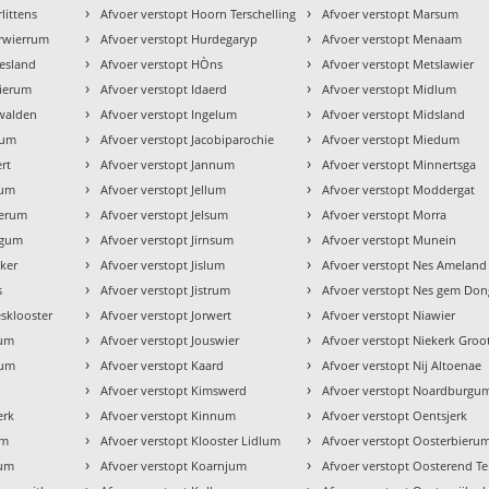
›
›
littens
Afvoer verstopt Hoorn Terschelling
Afvoer verstopt Marsum
›
›
erwierrum
Afvoer verstopt Hurdegaryp
Afvoer verstopt Menaam
›
›
iesland
Afvoer verstopt HÒns
Afvoer verstopt Metslawier
›
›
wierum
Afvoer verstopt Idaerd
Afvoer verstopt Midlum
›
›
nwalden
Afvoer verstopt Ingelum
Afvoer verstopt Midsland
›
›
sum
Afvoer verstopt Jacobiparochie
Afvoer verstopt Miedum
›
›
rt
Afvoer verstopt Jannum
Afvoer verstopt Minnertsga
›
›
gum
Afvoer verstopt Jellum
Afvoer verstopt Moddergat
›
›
merum
Afvoer verstopt Jelsum
Afvoer verstopt Morra
›
›
dgum
Afvoer verstopt Jirnsum
Afvoer verstopt Munein
›
›
eker
Afvoer verstopt Jislum
Afvoer verstopt Nes Ameland
›
›
s
Afvoer verstopt Jistrum
Afvoer verstopt Nes gem Don
›
›
esklooster
Afvoer verstopt Jorwert
Afvoer verstopt Niawier
›
›
num
Afvoer verstopt Jouswier
Afvoer verstopt Niekerk Groo
›
›
tum
Afvoer verstopt Kaard
Afvoer verstopt Nij Altoenae
›
›
Afvoer verstopt Kimswerd
Afvoer verstopt Noardburgu
›
›
erk
Afvoer verstopt Kinnum
Afvoer verstopt Oentsjerk
›
›
um
Afvoer verstopt Klooster Lidlum
Afvoer verstopt Oosterbieru
›
›
tum
Afvoer verstopt Koarnjum
Afvoer verstopt Oosterend Te