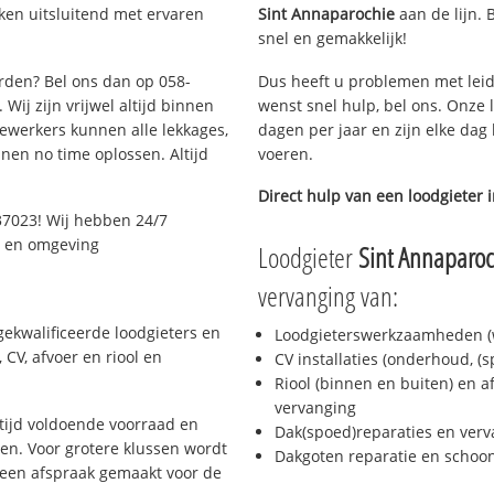
ken uitsluitend met ervaren
Sint Annaparochie
aan de lijn. 
snel en gemakkelijk!
arden? Bel ons dan op 058-
Dus heeft u problemen met leid
Wij zijn vrijwel altijd binnen
wenst snel hulp, bel ons. Onze 
ewerkers kunnen alle lekkages,
dagen per jaar en zijn elke dag 
en no time oplossen. Altijd
voeren.
Direct hulp van een loodgieter 
37023! Wij hebben 24/7
n en omgeving
Loodgieter
Sint Annaparoc
vervanging van:
ekwalificeerde loodgieters en
Loodgieterswerkzaamheden (w
CV, afvoer en riool en
CV installaties (onderhoud, (
Riool (binnen en buiten) en a
vervanging
ijd voldoende voorraad en
Dak(spoed)reparaties en verv
n. Voor grotere klussen wordt
Dakgoten reparatie en scho
 een afspraak gemaakt voor de