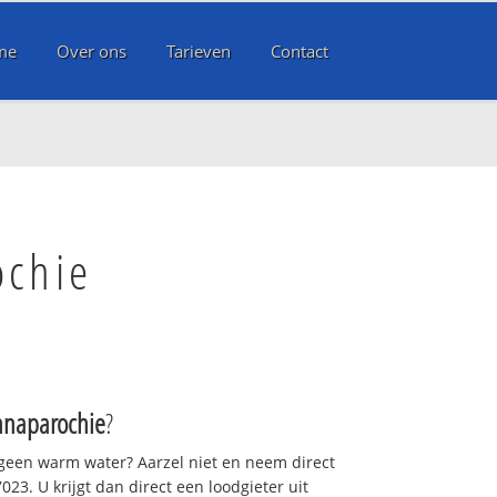
me
Over ons
Tarieven
Contact
ochie
nnaparochie
?
 geen warm water? Aarzel niet en neem direct
23. U krijgt dan direct een loodgieter uit