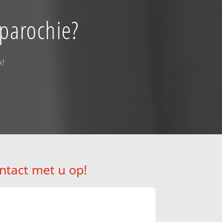
aparochie?
k!
ntact met u op!