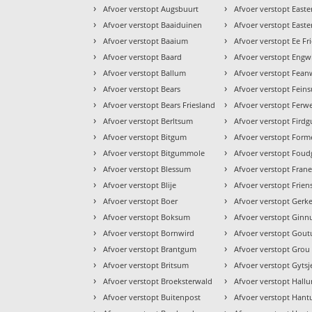
›
›
Afvoer verstopt Augsbuurt
Afvoer verstopt Easter
›
›
Afvoer verstopt Baaiduinen
Afvoer verstopt East
›
›
Afvoer verstopt Baaium
Afvoer verstopt Ee Fr
›
›
Afvoer verstopt Baard
Afvoer verstopt Eng
›
›
Afvoer verstopt Ballum
Afvoer verstopt Fea
›
›
Afvoer verstopt Bears
Afvoer verstopt Fein
›
›
Afvoer verstopt Bears Friesland
Afvoer verstopt Ferwe
›
›
Afvoer verstopt Berltsum
Afvoer verstopt Fird
›
›
Afvoer verstopt Bitgum
Afvoer verstopt For
›
›
Afvoer verstopt Bitgummole
Afvoer verstopt Fou
›
›
Afvoer verstopt Blessum
Afvoer verstopt Fran
›
›
Afvoer verstopt Blije
Afvoer verstopt Frien
›
›
Afvoer verstopt Boer
Afvoer verstopt Gerk
›
›
Afvoer verstopt Boksum
Afvoer verstopt Gin
›
›
Afvoer verstopt Bornwird
Afvoer verstopt Gou
›
›
Afvoer verstopt Brantgum
Afvoer verstopt Grou
›
›
Afvoer verstopt Britsum
Afvoer verstopt Gytsj
›
›
Afvoer verstopt Broeksterwald
Afvoer verstopt Hall
›
›
Afvoer verstopt Buitenpost
Afvoer verstopt Han