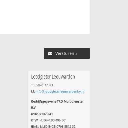
Versturen »
Loodgieter Leeuwarden
T: 058-2037023
M:
info@loodgieterleeuwardenbv.nl
Bedrijfsgegevens TRD Multidiensten
B.V.
KVK: 88068749
BTW: NL8644.93.496.B01
IBAN: NL50 INGB 0798 5512 32