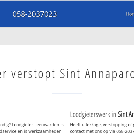
058-2037023
Ho
er verstopt Sint Annapar
Loodgieterswerk in
Sint A
odig? Loodgieter Leeuwarden is
Heeft u lekkage, verstopping of
oedservice en is werkzaamheden
contact met ons op via 058-20370