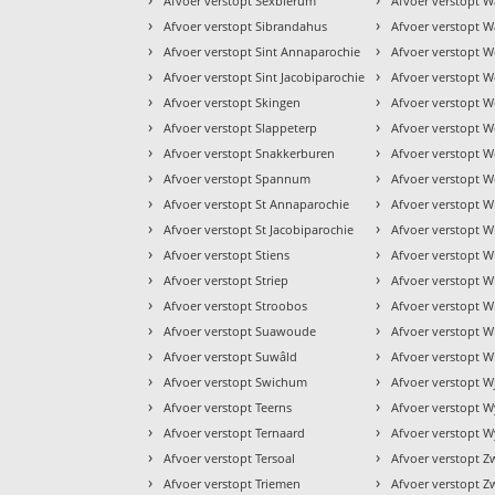
Afvoer verstopt Sexbierum
Afvoer verstopt W
›
›
Afvoer verstopt Sibrandahus
Afvoer verstopt W
›
›
Afvoer verstopt Sint Annaparochie
Afvoer verstopt 
›
›
Afvoer verstopt Sint Jacobiparochie
Afvoer verstopt W
›
›
Afvoer verstopt Skingen
Afvoer verstopt We
›
›
Afvoer verstopt Slappeterp
Afvoer verstopt W
›
›
Afvoer verstopt Snakkerburen
Afvoer verstopt 
›
›
Afvoer verstopt Spannum
Afvoer verstopt W
›
›
Afvoer verstopt St Annaparochie
Afvoer verstopt W
›
›
Afvoer verstopt St Jacobiparochie
Afvoer verstopt 
›
›
Afvoer verstopt Stiens
Afvoer verstopt 
›
›
Afvoer verstopt Striep
Afvoer verstopt 
›
›
Afvoer verstopt Stroobos
Afvoer verstopt W
›
›
Afvoer verstopt Suawoude
Afvoer verstopt 
›
›
Afvoer verstopt Suwâld
Afvoer verstopt W
›
›
Afvoer verstopt Swichum
Afvoer verstopt W
›
›
Afvoer verstopt Teerns
Afvoer verstopt 
›
›
Afvoer verstopt Ternaard
Afvoer verstopt W
›
›
Afvoer verstopt Tersoal
Afvoer verstopt 
›
›
Afvoer verstopt Triemen
Afvoer verstopt Z