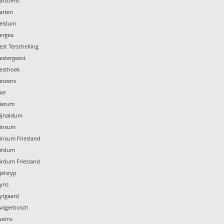
arstiens
arten
Weidum
ergea
st Terschelling
estergeest
Westhoek
etzens
ier
Wierum
Wijnaldum
Winsum
insum Friesland
Wirdum
irdum Friesland
jelsryp
Wyns
ytgaard
Zwagerbosch
weins