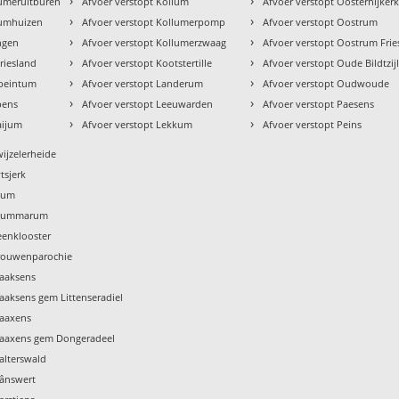
›
›
tumeruitburen
Afvoer verstopt Kollum
Afvoer verstopt Oosternijker
›
›
tumhuizen
Afvoer verstopt Kollumerpomp
Afvoer verstopt Oostrum
›
›
ingen
Afvoer verstopt Kollumerzwaag
Afvoer verstopt Oostrum Frie
›
›
riesland
Afvoer verstopt Kootstertille
Afvoer verstopt Oude Bildtzij
›
›
ebeintum
Afvoer verstopt Landerum
Afvoer verstopt Oudwoude
›
›
pens
Afvoer verstopt Leeuwarden
Afvoer verstopt Paesens
›
›
aijum
Afvoer verstopt Lekkum
Afvoer verstopt Peins
wijzelerheide
tsjerk
Tzum
 Tzummarum
eenklooster
Vrouwenparochie
Waaksens
aaksens gem Littenseradiel
Waaxens
Waaxens gem Dongeradeel
alterswald
Wânswert