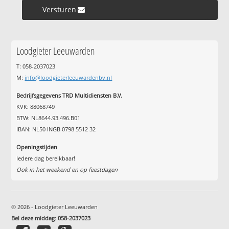
Versturen »
Loodgieter Leeuwarden
T: 058-2037023
M:
info@loodgieterleeuwardenbv.nl
Bedrijfsgegevens TRD Multidiensten B.V.
KVK: 88068749
BTW: NL8644.93.496.B01
IBAN: NL50 INGB 0798 5512 32
Openingstijden
Iedere dag bereikbaar!
Ook in het weekend en op feestdagen
© 2026 - Loodgieter Leeuwarden
Bel deze middag
:
058-2037023