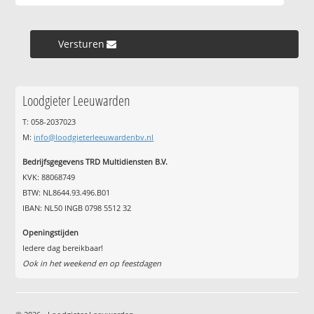
Versturen »
Loodgieter Leeuwarden
T: 058-2037023
M:
info@loodgieterleeuwardenbv.nl
Bedrijfsgegevens TRD Multidiensten B.V.
KVK: 88068749
BTW: NL8644.93.496.B01
IBAN: NL50 INGB 0798 5512 32
Openingstijden
Iedere dag bereikbaar!
Ook in het weekend en op feestdagen