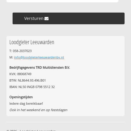
Versturen »
Loodgieter Leeuwarden
T: 058-2037023
M:
info@loodgieterleeuwardenbv.nl
Bedrijfsgegevens TRD Multidiensten B.V.
KVK: 88068749
BTW: NL8644.93.496.B01
IBAN: NL50 INGB 0798 5512 32
Openingstijden
Iedere dag bereikbaar!
Ook in het weekend en op feestdagen