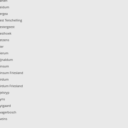
arten
Weidum
ergea
st Terschelling
estergeest
Westhoek
etzens
ier
Wierum
Wijnaldum
Winsum
insum Friesland
Wirdum
irdum Friesland
jelsryp
Wyns
ytgaard
Zwagerbosch
weins