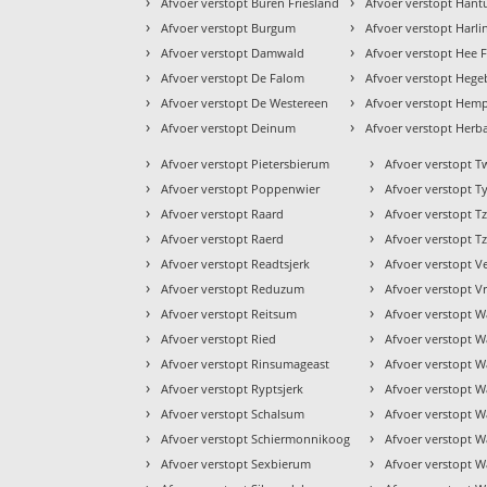
›
›
Afvoer verstopt Buren Friesland
Afvoer verstopt Han
›
›
Afvoer verstopt Burgum
Afvoer verstopt Harl
›
›
Afvoer verstopt Damwald
Afvoer verstopt Hee F
›
›
Afvoer verstopt De Falom
Afvoer verstopt Heg
›
›
Afvoer verstopt De Westereen
Afvoer verstopt Hem
›
›
Afvoer verstopt Deinum
Afvoer verstopt Herb
›
›
Afvoer verstopt Pietersbierum
Afvoer verstopt T
›
›
Afvoer verstopt Poppenwier
Afvoer verstopt Ty
›
›
Afvoer verstopt Raard
Afvoer verstopt 
›
›
Afvoer verstopt Raerd
Afvoer verstopt
›
›
Afvoer verstopt Readtsjerk
Afvoer verstopt V
›
›
Afvoer verstopt Reduzum
Afvoer verstopt 
›
›
Afvoer verstopt Reitsum
Afvoer verstopt 
›
›
Afvoer verstopt Ried
Afvoer verstopt W
›
›
Afvoer verstopt Rinsumageast
Afvoer verstopt 
›
›
Afvoer verstopt Ryptsjerk
Afvoer verstopt 
›
›
Afvoer verstopt Schalsum
Afvoer verstopt W
›
›
Afvoer verstopt Schiermonnikoog
Afvoer verstopt 
›
›
Afvoer verstopt Sexbierum
Afvoer verstopt W