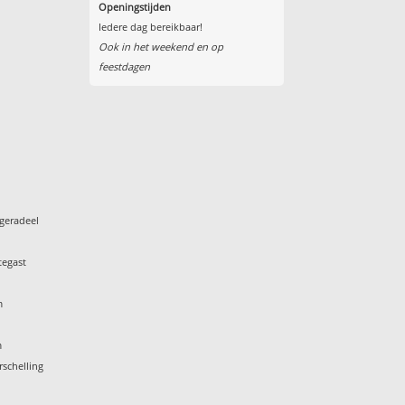
Openingstijden
Iedere dag bereikbaar!
Ook in het weekend en op
feestdagen
geradeel
tegast
m
m
rschelling
k