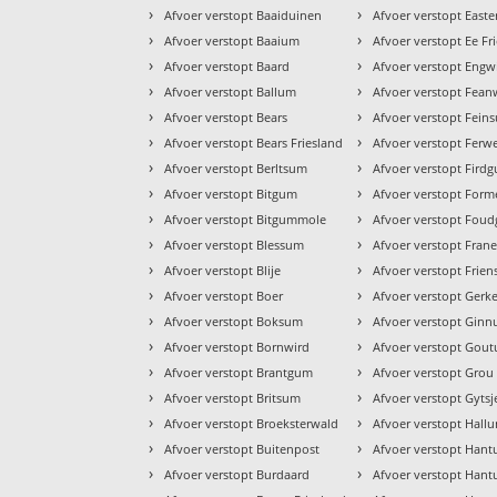
›
›
Afvoer verstopt Baaiduinen
Afvoer verstopt East
›
›
Afvoer verstopt Baaium
Afvoer verstopt Ee Fr
›
›
Afvoer verstopt Baard
Afvoer verstopt Eng
›
›
Afvoer verstopt Ballum
Afvoer verstopt Fea
›
›
Afvoer verstopt Bears
Afvoer verstopt Fein
›
›
Afvoer verstopt Bears Friesland
Afvoer verstopt Ferwe
›
›
Afvoer verstopt Berltsum
Afvoer verstopt Fird
›
›
Afvoer verstopt Bitgum
Afvoer verstopt For
›
›
Afvoer verstopt Bitgummole
Afvoer verstopt Fou
›
›
Afvoer verstopt Blessum
Afvoer verstopt Fran
›
›
Afvoer verstopt Blije
Afvoer verstopt Frien
›
›
Afvoer verstopt Boer
Afvoer verstopt Gerk
›
›
Afvoer verstopt Boksum
Afvoer verstopt Gin
›
›
Afvoer verstopt Bornwird
Afvoer verstopt Gou
›
›
Afvoer verstopt Brantgum
Afvoer verstopt Grou
›
›
Afvoer verstopt Britsum
Afvoer verstopt Gytsj
›
›
Afvoer verstopt Broeksterwald
Afvoer verstopt Hall
›
›
Afvoer verstopt Buitenpost
Afvoer verstopt Han
›
›
Afvoer verstopt Burdaard
Afvoer verstopt Han