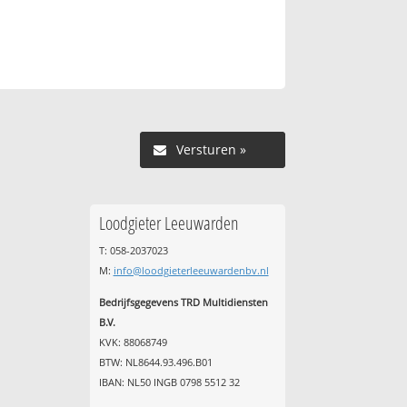
Versturen »
Loodgieter Leeuwarden
T: 058-2037023
M:
info@loodgieterleeuwardenbv.nl
Bedrijfsgegevens TRD Multidiensten
B.V.
KVK: 88068749
BTW: NL8644.93.496.B01
IBAN: NL50 INGB 0798 5512 32