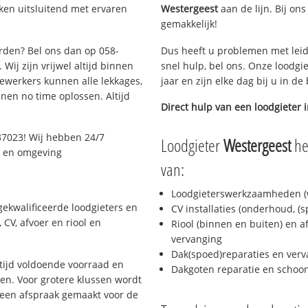
ken uitsluitend met ervaren
Westergeest
aan de lijn. Bij ons
gemakkelijk!
arden? Bel ons dan op 058-
Dus heeft u problemen met leid
Wij zijn vrijwel altijd binnen
snel hulp, bel ons. Onze loodgi
ewerkers kunnen alle lekkages,
jaar en zijn elke dag bij u in d
en no time oplossen. Altijd
Direct hulp van een loodgieter 
37023! Wij hebben 24/7
Loodgieter
Westergeest
he
n en omgeving
van:
Loodgieterswerkzaamheden (w
ekwalificeerde loodgieters en
CV installaties (onderhoud, (
CV, afvoer en riool en
Riool (binnen en buiten) en a
vervanging
Dak(spoed)reparaties en verv
ijd voldoende voorraad en
Dakgoten reparatie en scho
n. Voor grotere klussen wordt
 een afspraak gemaakt voor de