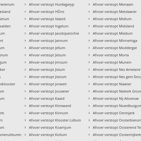
›
›
erwierrum
Afvoer verstopt Hurdegaryp
Afvoer verstopt Menaam
›
›
iesland
Afvoer verstopt HÒns
Afvoer verstopt Metslawier
›
›
wierum
Afvoer verstopt Idaerd
Afvoer verstopt Midlum
›
›
nwalden
Afvoer verstopt Ingelum
Afvoer verstopt Midsland
›
›
sum
Afvoer verstopt Jacobiparochie
Afvoer verstopt Miedum
›
›
rt
Afvoer verstopt Jannum
Afvoer verstopt Minnertsga
›
›
gum
Afvoer verstopt Jellum
Afvoer verstopt Moddergat
›
›
merum
Afvoer verstopt Jelsum
Afvoer verstopt Morra
›
›
dgum
Afvoer verstopt Jirnsum
Afvoer verstopt Munein
›
›
eker
Afvoer verstopt Jislum
Afvoer verstopt Nes Ameland
›
›
s
Afvoer verstopt Jistrum
Afvoer verstopt Nes gem Don
›
›
esklooster
Afvoer verstopt Jorwert
Afvoer verstopt Niawier
›
›
num
Afvoer verstopt Jouswier
Afvoer verstopt Niekerk Groo
›
›
tum
Afvoer verstopt Kaard
Afvoer verstopt Nij Altoenae
›
›
Afvoer verstopt Kimswerd
Afvoer verstopt Noardburgu
›
›
erk
Afvoer verstopt Kinnum
Afvoer verstopt Oentsjerk
›
›
um
Afvoer verstopt Klooster Lidlum
Afvoer verstopt Oosterbieru
›
›
tum
Afvoer verstopt Koarnjum
Afvoer verstopt Oosterend Te
›
›
tumeruitburen
Afvoer verstopt Kollum
Afvoer verstopt Oosternijker