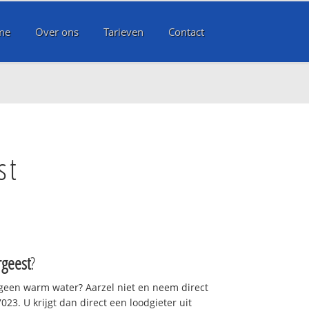
me
Over ons
Tarieven
Contact
st
geest
?
 geen warm water? Aarzel niet en neem direct
23. U krijgt dan direct een loodgieter uit