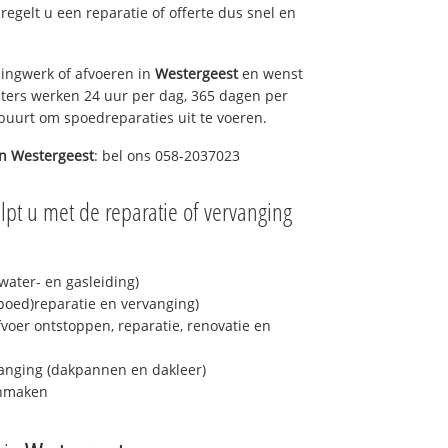
 regelt u een reparatie of offerte dus snel en
ingwerk of afvoeren in
Westergeest
en wenst
eters werken 24 uur per dag, 365 dagen per
e buurt om spoedreparaties uit te voeren.
in
Westergeest
: bel ons 058-2037023
lpt u met de reparatie of vervanging
ater- en gasleiding)
spoed)reparatie en vervanging)
fvoer ontstoppen, reparatie, renovatie en
anging (dakpannen en dakleer)
onmaken