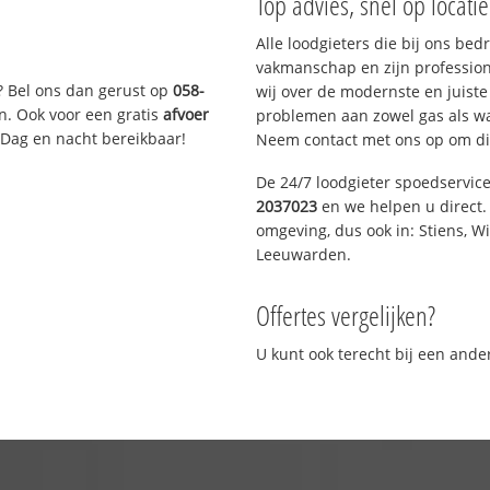
Top advies, snel op locati
Alle loodgieters die bij ons be
vakmanschap en zijn profession
? Bel ons dan gerust op
058-
wij over de modernste en juist
n. Ook voor een gratis
afvoer
problemen aan zowel gas als wat
 Dag en nacht bereikbaar!
Neem contact met ons op om di
De 24/7 loodgieter spoedservic
2037023
en we helpen u direct. 
omgeving, dus ook in: Stiens, W
Leeuwarden.
Offertes vergelijken?
U kunt ook terecht bij een and