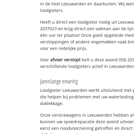
in de heel Leeuwarden en daarbuiten. Wij wer
loodgieters.
Heeft u direct een loodgieter nodig uit Leeuw
2037023 en krijg direct een vakman aan de lijn. 
één uur ter plaatse! Onze goed opgeleide med
verstoppingen of andere ongemakken vaak binn
voor een redelijke prijs.
Voor
afvoer verstopt
belt u deze avond 058-20
verschillende loodgieters actief in Leeuwarde
Jarenlange ervaring
Loodgieter Leeuwarden werkt uitsluitend met g
die helpen bij problemen met uw waterleiding, 
daklekkage.
Onze servicewagens in Leeuwarden hebben alt
kunnen uw spoedreparatie deze avond uitvoere
eerst een noodvoorziening getroffen en direct