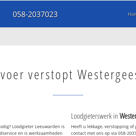
058-2037023
Ho
fvoer verstopt Westergee
Loodgieterswerk in
Wester
odig? Loodgieter Leeuwarden is
Heeft u lekkage, verstopping of
oedservice en is werkzaamheden
contact met ons op via 058-20370