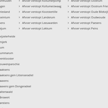
›
›
tumhuizen
Afvoer verstopt Kollumerpomp
Afvoer verstopt Oostrum
›
›
ingen
Afvoer verstopt Kollumerzwaag
Afvoer verstopt Oostrum Frie
›
›
riesland
Afvoer verstopt Kootstertille
Afvoer verstopt Oude Bildtzij
›
›
ebeintum
Afvoer verstopt Landerum
Afvoer verstopt Oudwoude
›
›
pens
Afvoer verstopt Leeuwarden
Afvoer verstopt Paesens
›
›
aijum
Afvoer verstopt Lekkum
Afvoer verstopt Peins
wijzelerheide
tsjerk
Tzum
 Tzummarum
eenklooster
Vrouwenparochie
Waaksens
aaksens gem Littenseradiel
Waaxens
Waaxens gem Dongeradeel
alterswald
Wânswert
arstiens