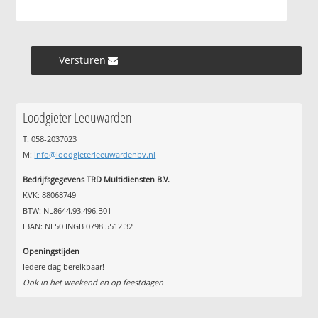
Versturen »
Loodgieter Leeuwarden
T: 058-2037023
M:
info@loodgieterleeuwardenbv.nl
Bedrijfsgegevens TRD Multidiensten B.V.
KVK: 88068749
BTW: NL8644.93.496.B01
IBAN: NL50 INGB 0798 5512 32
Openingstijden
Iedere dag bereikbaar!
Ook in het weekend en op feestdagen