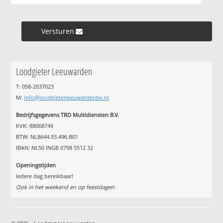
Versturen »
Loodgieter Leeuwarden
T: 058-2037023
M:
info@loodgieterleeuwardenbv.nl
Bedrijfsgegevens TRD Multidiensten B.V.
KVK: 88068749
BTW: NL8644.93.496.B01
IBAN: NL50 INGB 0798 5512 32
Openingstijden
Iedere dag bereikbaar!
Ook in het weekend en op feestdagen