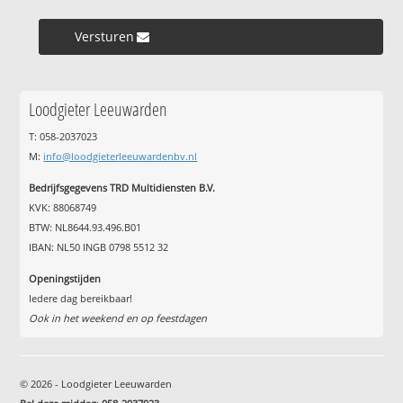
Versturen »
Loodgieter Leeuwarden
T: 058-2037023
M:
info@loodgieterleeuwardenbv.nl
Bedrijfsgegevens TRD Multidiensten B.V.
KVK: 88068749
BTW: NL8644.93.496.B01
IBAN: NL50 INGB 0798 5512 32
Openingstijden
Iedere dag bereikbaar!
Ook in het weekend en op feestdagen
© 2026 - Loodgieter Leeuwarden